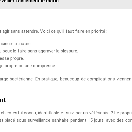
éveiller facilement le matin
 agir sans attendre. Voici ce qu’il faut faire en priorité :
lusieurs minutes.
u peux le faire sans aggraver la blessure.
esse propre.
nge propre ou une compresse.
a charge bactérienne. En pratique, beaucoup de complications vien
nt
chien est-il connu, identifiable et suivi par un vétérinaire ? Le propri
 et placé sous surveillance sanitaire pendant 15 jours, avec des cont