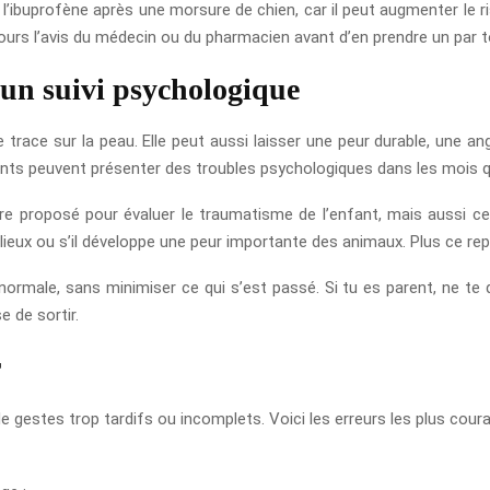
l’ibuprofène après une morsure de chien, car il peut augmenter le r
ours l’avis du médecin ou du pharmacien avant d’en prendre un par 
 un suivi psychologique
trace sur la peau. Elle peut aussi laisser une peur durable, une ang
ants peuvent présenter des troubles psychologiques dans les mois q
tre proposé pour évaluer le traumatisme de l’enfant, mais aussi 
ains lieux ou s’il développe une peur importante des animaux. Plus ce r
normale, sans minimiser ce qui s’est passé. Si tu es parent, ne te
e de sortir.
r
gestes trop tardifs ou incomplets. Voici les erreurs les plus coura