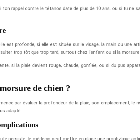
 ton rappel contre le tétanos date de plus de 10 ans, ou si tu ne sai
re
le est profonde, si elle est située sur le visage, la main ou une art
nsulter trop tôt que trop tard, surtout chez l’enfant ou si la morsure
ente, si la plaie devient rouge, chaude, gonflée, ou si du pus appar
 morsure de chien ?
nce par évaluer la profondeur de la plaie, son emplacement, le risqu
lus adapté.
omplications
doute persiste, le médecin peut mettre en place une prophylaxie anti