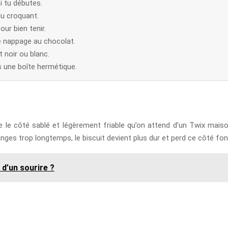
i tu débutes.
du croquant.
our bien tenir.
le nappage au chocolat.
 noir ou blanc.
s une boîte hermétique.
te le côté sablé et légèrement friable qu’on attend d’un Twix maison
élanges trop longtemps, le biscuit devient plus dur et perd ce côté fon
 d’un sourire ?