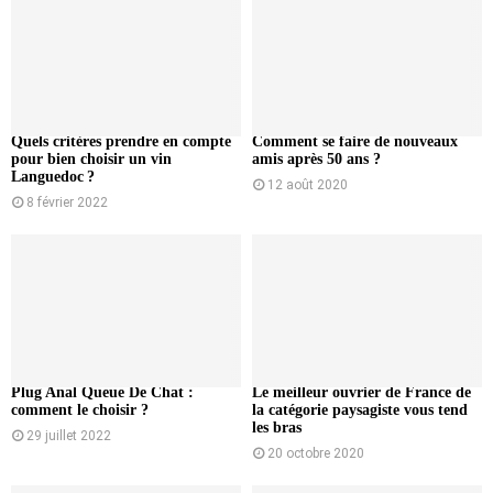
Quels critères prendre en compte
Comment se faire de nouveaux
pour bien choisir un vin
amis après 50 ans ?
Languedoc ?
12 août 2020
8 février 2022
Plug Anal Queue De Chat :
Le meilleur ouvrier de France de
comment le choisir ?
la catégorie paysagiste vous tend
les bras
29 juillet 2022
20 octobre 2020