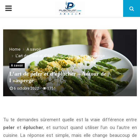
PRIMARY
MENU
Home
A savoir
L’art de peler et d’éplucher – Autour de l »asperge
A savoir
L’art de peler et d’éplucher – Autour de
l »asperge
6 octobre 2022
1751
Tu te demandes sûrement quelle est la vraie différence entre
peler
et
éplucher
, et surtout quand utiliser l’un ou l’autre en
cuisine. La réponse est simple, mais elle change beaucoup de