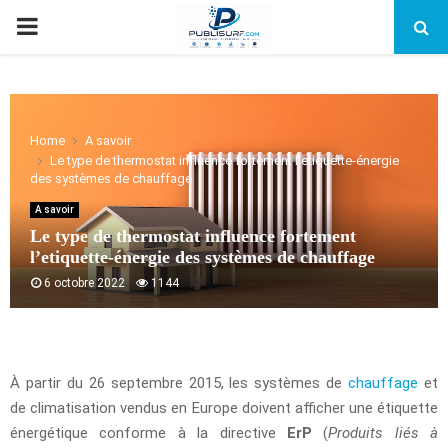
PRIMARY
MENU
Home
A savoir
Le type de thermostat influence fortement l’etiquette-énergie
des systèmes de chauffage
A savoir
Le type de thermostat influence fortement
l’etiquette-énergie des systèmes de chauffage
6 octobre 2022
1144
À partir du 26 septembre 2015, les systèmes de
chauffage
et
de climatisation vendus en Europe doivent afficher une étiquette
énergétique conforme à la directive
ErP
(
Produits liés à