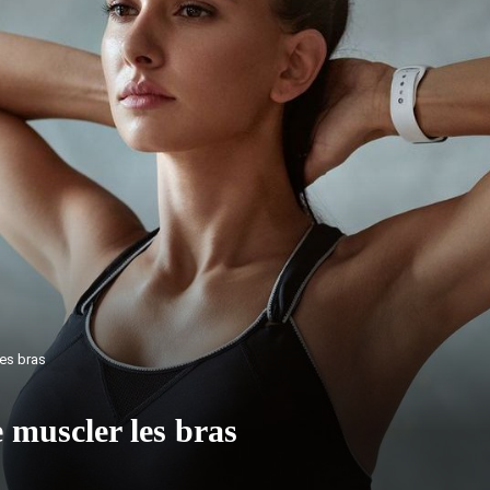
les bras
e muscler les bras