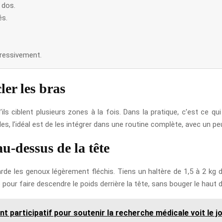
u dos.
és.
gressivement.
ler les bras
ls ciblent plusieurs zones à la fois. Dans la pratique, c’est ce q
ibles, l’idéal est de les intégrer dans une routine complète, avec un p
au-dessus de la tête
arde les genoux légèrement fléchis. Tiens un haltère de 1,5 à 2 kg d
ude pour faire descendre le poids derrière la tête, sans bouger le hau
t participatif pour soutenir la recherche médicale voit le j