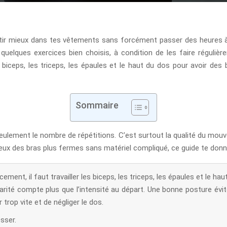
ntir mieux dans tes vêtements sans forcément passer des heures à l
quelques exercices bien choisis, à condition de les faire réguliè
 biceps, les triceps, les épaules et le haut du dos pour avoir des
Sommaire
eulement le nombre de répétitions. C’est surtout la qualité du mouvem
veux des bras plus fermes sans matériel compliqué, ce guide te donne 
ement, il faut travailler les biceps, les triceps, les épaules et le h
rité compte plus que l’intensité au départ. Une bonne posture évite
 trop vite et de négliger le dos.
sser.