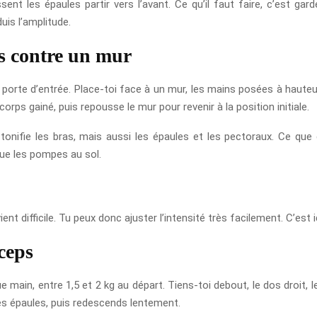
t les épaules partir vers l’avant. Ce qu’il faut faire, c’est ga
uis l’amplitude.
es contre un mur
porte d’entrée. Place-toi face à un mur, les mains posées à hauteur 
orps gainé, puis repousse le mur pour revenir à la position initiale.
onifie les bras, mais aussi les épaules et les pectoraux. Ce que c
que les pompes au sol.
ient difficile. Tu peux donc ajuster l’intensité très facilement. C’est
iceps
 main, entre 1,5 et 2 kg au départ. Tiens-toi debout, le dos droit, l
les épaules, puis redescends lentement.