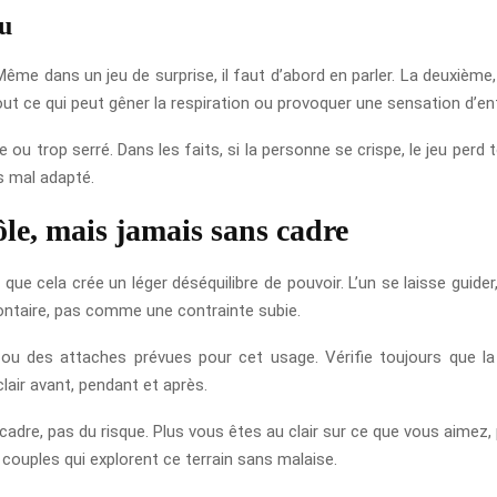
au
ême dans un jeu de surprise, il faut d’abord en parler. La deuxième, 
 tout ce qui peut gêner la respiration ou provoquer une sensation d’
e ou trop serré. Dans les faits, si la personne se crispe, le jeu perd
is mal adapté.
ôle, mais jamais sans cadre
que cela crée un léger déséquilibre de pouvoir. L’un se laisse guider,
ontaire, pas comme une contrainte subie.
 ou des attaches prévues pour cet usage. Vérifie toujours que la
air avant, pendant et après.
u cadre, pas du risque. Plus vous êtes au clair sur ce que vous aimez, p
couples qui explorent ce terrain sans malaise.