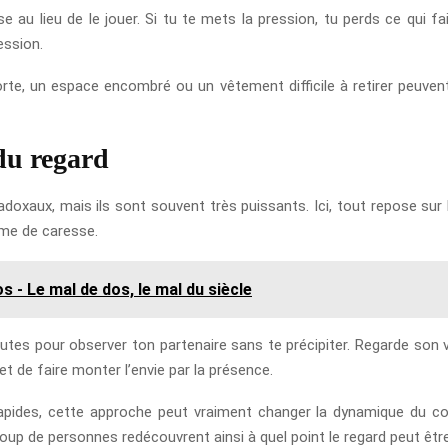
ase au lieu de le jouer. Si tu te mets la pression, tu perds ce qui fa
ession.
forte, un espace encombré ou un vêtement difficile à retirer peuvent
 du regard
oxaux, mais ils sont souvent très puissants. Ici, tout repose sur l’
orme de caresse.
 - Le mal de dos, le mal du siècle
tes pour observer ton partenaire sans te précipiter. Regarde son v
et de faire monter l’envie par la présence.
apides, cette approche peut vraiment changer la dynamique du coupl
up de personnes redécouvrent ainsi à quel point le regard peut être