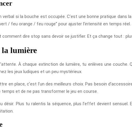
ncer
on verbal si la bouche est occupée. C’est une bonne pratique dans la 
ert / feu orange / feu rouge” pour ajuster l’intensité en temps réel.
comment dire stop sans devoir se justifier. Et ça change tout : plus l
 la lumière
l’attente. À chaque extinction de lumière, tu enlèves une couche. Qua
ez les jeux ludiques et un peu mystérieux.
ttre en place, c’est l’un des meilleurs choix. Pas besoin d’accessoi
le temps et de ne pas transformer le jeu en course.
désir. Plus tu ralentis la séquence, plus l’effet devient sensuel. E
itation.
e