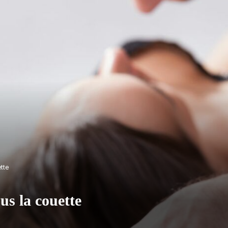
tte
ous la couette