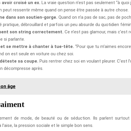
avoir croisé un ex.
La vraie question n’est pas seulement “à quoi j’a
qu’on peut ressentir même quand on pense être passée à autre chose.
one dans son soutien-gorge.
Quand on n’a pas de sac, pas de poche
té pratique, débrouillard et parfois un peu absurde du quotidien fémin
ement son string correctement.
Ce n’est pas glamour, mais c’est ré
e si parlante.
 et se mettre à chanter à tue-tête.
“Pour que tu m’aimes encore”
nd on est seule en voiture ou chez soi.
n déteste sa coupe.
Puis rentrer chez soi en voulant pleurer. C’est l
 on décompresse après.
son âge
raiment
ulement de mode, de beauté ou de séduction. Ils parlent surtou
à l’aise, la pression sociale et le simple bon sens.