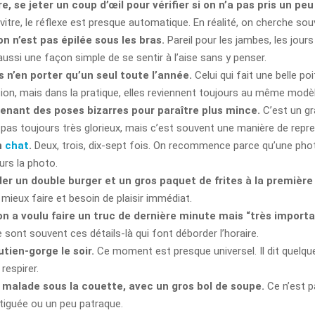
e, se jeter un coup d’œil pour vérifier si on n’a pas pris un pe
itre, le réflexe est presque automatique. En réalité, on cherche souv
 n’est pas épilée sous les bras.
Pareil pour les jambes, les jours
ussi une façon simple de se sentir à l’aise sans y penser.
 n’en porter qu’un seul toute l’année.
Celui qui fait une belle poi
n, mais dans la pratique, elles reviennent toujours au même modèle
renant des poses bizarres pour paraître plus mince.
C’est un gr
t pas toujours très glorieux, mais c’est souvent une manière de repr
n
chat
.
Deux, trois, dix-sept fois. On recommence parce qu’une photo 
urs la photo.
r un double burger et un gros paquet de frites à la première
 mieux faire et besoin de plaisir immédiat.
on a voulu faire un truc de dernière minute mais “très importa
e sont souvent ces détails-là qui font déborder l’horaire.
tien-gorge le soir.
Ce moment est presque universel. Il dit quelque
respirer.
, malade sous la couette, avec un gros bol de soupe.
Ce n’est p
tiguée ou un peu patraque.