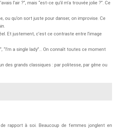
vais l’air ?”, mais “est-ce qu’il m’a trouvée jolie ?”. Ce
, ou qu’on sort juste pour danser, on improvise. Ce
in.
el. Et justement, c’est ce contraste entre l’image
, “I’m a single lady”… On connaît toutes ce moment
’un des grands classiques : par politesse, par gêne ou
t de rapport à soi. Beaucoup de femmes jonglent en