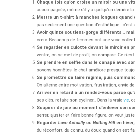
Chaque fois qu’on croise un miroir ou une vitr
accompagnée, même s’il y a quelqu’un derrière la v
Mettre un t-shirt à manches longues quand on
pas seulement une question d’esthétique : c’est a
Avoir quinze soutiens-gorge différents… mais
cœur. Beaucoup de femmes ont une vraie collectio
Se regarder en culotte devant le miroir en p
ventre, on se met de profil, on compare. Ce n’es
Se prendre en selfie dans le canapé avec so
soyons honnêtes, le chat améliore presque toujo
Se promettre de faire régime, puis commande
On alterne entre motivation, frustration, envie de
Arriver en retard à un rendez-vous parce qu’
ses clés, refaire son eyeliner… Dans la vraie
vie
, c
Soupirer de joie au moment d’enlever son sou
serrer, ajuster et faire bonne figure, on veut juste 
Regarder
Love Actually
ou
Notting Hill
en hiver
du réconfort, du connu, du doux, quand on est fa