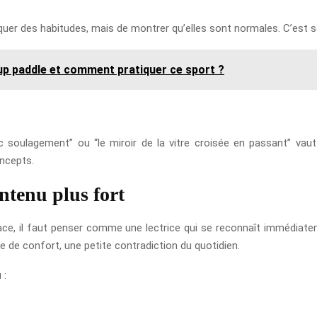
oquer des habitudes, mais de montrer qu’elles sont normales. C’est so
up paddle et comment pratiquer ce sport ?
 soulagement” ou “le miroir de la vitre croisée en passant” vaut
oncepts.
ntenu plus fort
cace, il faut penser comme une lectrice qui se reconnaît immédiate
exe de confort, une petite contradiction du quotidien.
 :