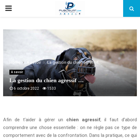
PRIMARY
MENU
Home
A savoir
La gestion du chien agressif …
A savoir
La gestion du chien agressif …
6 octobre 2022
1533
Afin de t’aider à gérer un
chien agressif
, il faut d’abord
comprendre une chose essentielle : on ne règle pas ce type de
comportement avec de la confrontation. Dans la pratique, ce qui