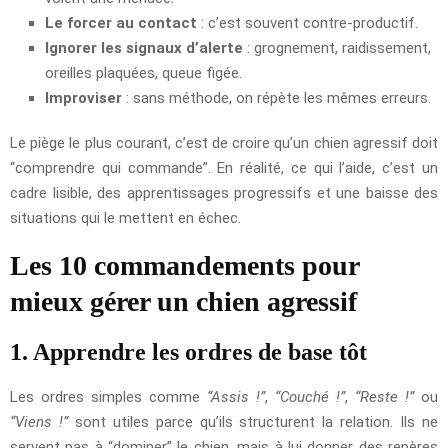
Le forcer au contact
: c’est souvent contre-productif.
Ignorer les signaux d’alerte
: grognement, raidissement,
oreilles plaquées, queue figée.
Improviser
: sans méthode, on répète les mêmes erreurs.
Le piège le plus courant, c’est de croire qu’un chien agressif doit
“comprendre qui commande”. En réalité, ce qui l’aide, c’est un
cadre lisible, des apprentissages progressifs et une baisse des
situations qui le mettent en échec.
Les 10 commandements pour
mieux gérer un chien agressif
1. Apprendre les ordres de base tôt
Les ordres simples comme
“Assis !”
,
“Couché !”
,
“Reste !”
ou
“Viens !”
sont utiles parce qu’ils structurent la relation. Ils ne
servent pas à “dominer” le chien, mais à lui donner des repères