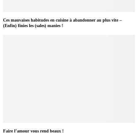
Ces mauvaises habitudes en cuisine à abandonner au plus vite –
(Enfin) finies les (sales) manies !
Faire l’amour vous rend beaux !