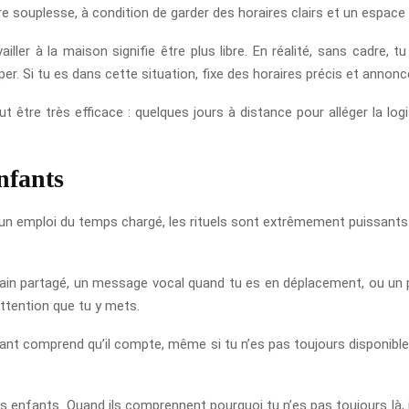
e souplesse, à condition de garder des horaires clairs et un espace de
vailler à la maison signifie être plus libre. En réalité, sans cadre, 
. Si tu es dans cette situation, fixe des horaires précis et annonce
 être très efficace : quelques jours à distance pour alléger la logi
enfants
 un emploi du temps chargé, les rituels sont extrêmement puissants.
n bain partagé, un message vocal quand tu es en déplacement, ou un
’attention que tu y mets.
fant comprend qu’il compte, même si tu n’es pas toujours disponible
à tes enfants. Quand ils comprennent pourquoi tu n’es pas toujours là