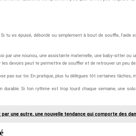
 Si tu es épuisé, débordé ou simplement à bout de souffle, l’aide ex
ussi par une nounou, une assistante maternelle, une baby-sitter ou u
ur les devoirs peut te permettre de souffler et de retrouver un peu d
se pas sur toi. En pratique, plus tu délègues tôt certaines tâches, mo
ion durable. Si ton rythme est trop lourd chaque semaine, une solu
nt par une autre, une nouvelle tendance qui comporte des da
é