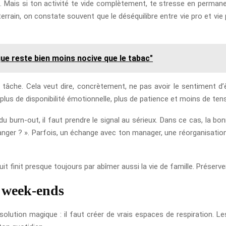
nt. Mais si ton activité te vide complètement, te stresse en perman
terrain, on constate souvent que le déséquilibre entre vie pro et vi
que reste bien moins nocive que le tabac"
 tâche. Cela veut dire, concrètement, ne pas avoir le sentiment d
 plus de disponibilité émotionnelle, plus de patience et moins de ten
 du burn-out, il faut prendre le signal au sérieux. Dans ce cas, la 
 changer ? ». Parfois, un échange avec ton manager, une réorganisa
truit finit presque toujours par abîmer aussi la vie de famille. Préserv
s week-ends
 solution magique : il faut créer de vrais espaces de respiration. L