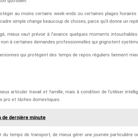
ton quotidien.
rotéger au moins certains week-ends ou certaines plages horaires f
 cadre simple change beaucoup de choses, parce qu’il donne un repèr
é, mieux vaut prévoir à l’avance quelques moments intouchables 
e non à certaines demandes professionnelles qui grignotent systéma
rsonnes qui protègent des temps de repos réguliers tiennent mieux 
ieux articuler travail et famille, mais à condition de l’utiliser inte
s pro et tâches domestiques.
n de dernière minute
ner du temps de transport, de mieux gérer une journée particulière 