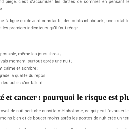
nd piège, c’est d’accumuler les dettes de sommeil en pensant le
e.
 Une fatigue qui devient constante, des oublis inhabituels, une irrita
s premiers indicateurs qu’il faut réagir.
possible, même les jours libres ;
vais moment, surtout après une nuit ;
nt calme et sombre ;
rade la qualité du repos ;
 les oublis s’installent.
té et cancer : pourquoi le risque est pl
travail de nuit perturbe aussi le métabolisme, ce qui peut favoriser l
moins bien et de bouger moins après les postes de nuit crée un terra