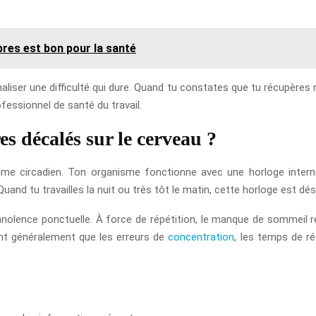
bres est bon pour la santé
analiser une difficulté qui dure. Quand tu constates que tu récupères
ofessionnel de santé du travail.
res décalés sur le cerveau ?
hme circadien. Ton organisme fonctionne avec une horloge interne
and tu travailles la nuit ou très tôt le matin, cette horloge est dé
lence ponctuelle. À force de répétition, le manque de sommeil rép
ent généralement que les erreurs de
concentration
, les temps de réa