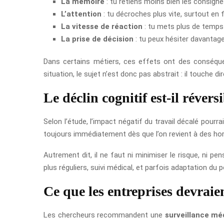
La mémoire
: tu retiens moins bien les consign
L’attention
: tu décroches plus vite, surtout en f
La vitesse de réaction
: tu mets plus de temps 
La prise de décision
: tu peux hésiter davantage
Dans certains métiers, ces effets ont des conséquenc
situation, le sujet n’est donc pas abstrait : il touche d
Le déclin cognitif est-il révers
Selon l’étude, l’impact négatif du travail décalé pourr
toujours immédiatement dès que l’on revient à des hora
Autrement dit, il ne faut ni minimiser le risque, ni pen
plus réguliers, suivi médical, et parfois adaptation du 
Ce que les entreprises devraie
Les chercheurs recommandent une
surveillance mé