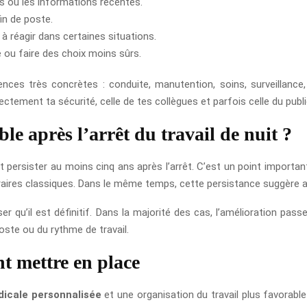
es ou les informations récentes.
in de poste.
à réagir dans certaines situations.
 ou faire des choix moins sûrs.
es très concrètes : conduite, manutention, soins, surveillance, p
irectement ta sécurité, celle de tes collègues et parfois celle du publi
ible après l’arrêt du travail de nuit ?
ait persister au moins cinq ans après l’arrêt. C’est un point import
ires classiques. Dans le même temps, cette persistance suggère aussi
ser qu’il est définitif. Dans la majorité des cas, l’amélioration passe
poste ou du rythme de travail.
nt mettre en place
dicale personnalisée
et une organisation du travail plus favorable a