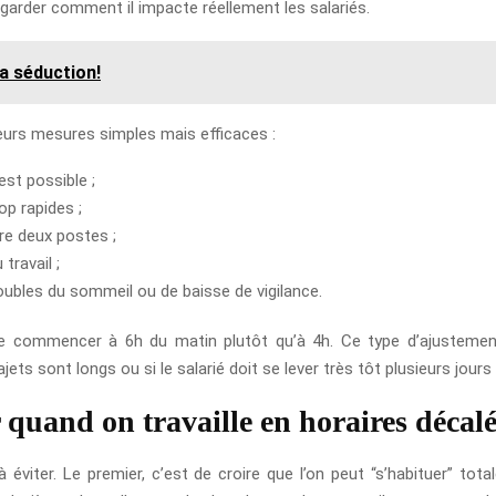
regarder comment il impacte réellement les salariés.
a séduction!
urs mesures simples mais efficaces :
est possible ;
op rapides ;
re deux postes ;
travail ;
roubles du sommeil ou de baisse de vigilance.
e de commencer à 6h du matin plutôt qu’à 4h. Ce type d’ajusteme
ts sont longs ou si le salarié doit se lever très tôt plusieurs jours d
r quand on travaille en horaires décal
 éviter. Le premier, c’est de croire que l’on peut “s’habituer” total