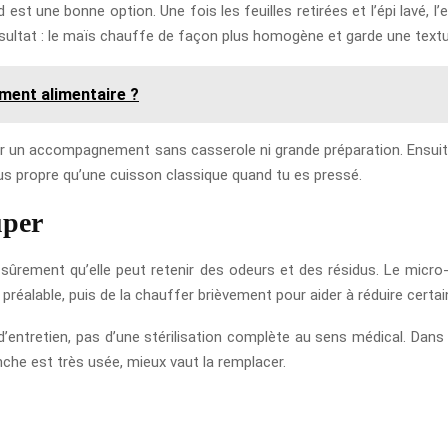
 est une bonne option. Une fois les feuilles retirées et l’épi lavé,
sultat : le maïs chauffe de façon plus homogène et garde une textu
ment alimentaire ?
er un accompagnement sans casserole ni grande préparation. Ensuite, 
lus propre qu’une cuisson classique quand tu es pressé.
uper
s sûrement qu’elle peut retenir des odeurs et des résidus. Le micro-
u préalable, puis de la chauffer brièvement pour aider à réduire certa
d’entretien, pas d’une stérilisation complète au sens médical. Dans l
anche est très usée, mieux vaut la remplacer.