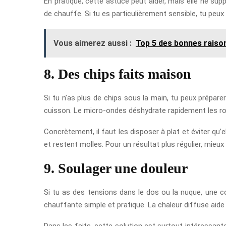
En pratique, cette astuce peut aider, mais elle ne sup
de chauffe. Si tu es particulièrement sensible, tu peux
Vous aimerez aussi :
Top 5 des bonnes raisons
8. Des chips faits maison
Si tu n’as plus de chips sous la main, tu peux prépare
cuisson. Le micro-ondes déshydrate rapidement les rond
Concrètement, il faut les disposer à plat et éviter qu’
et restent molles. Pour un résultat plus régulier, mieux 
9. Soulager une douleur
Si tu as des tensions dans le dos ou la nuque, une 
chauffante simple et pratique. La chaleur diffuse aide
Dans les faits, cette solution est surtout intéressan