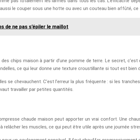
prime pas totalement les larmes dans tous les cas. L’efficacité dépen
 aussi le couper sous une hotte ou avec un couteau bien affûté, ce qui
 de ne pas s’épiler le maillot
r des chips maison à partir d’une pomme de terre. Le secret, c’est de
elles, ce qui leur donne une texture croustillante si tout est bien 
elles se chevauchent. C’est l’erreur la plus fréquente : si les tranch
vaut travailler par petites quantités.
compresse chaude maison peut apporter un vrai confort. Une chaus
 à relâcher les muscles, ce qui peut être utile après une journée st
te pour un soulagement ponctuel. Il faut chauffer progressivement e