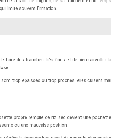
d de la taille de l’oignon, de sa fraîcheur et du temps
 limite souvent l’irritation.
 faire des tranches très fines et de bien surveiller la
dosé.
es sont trop épaisses ou trop proches, elles cuisent mal
sette propre remplie de riz sec devient une pochette
ressante ou une mauvaise position.
t vérifier la température avant de poser la chaussette