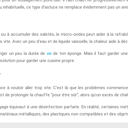
ou inhabituelle, ce type d’astuce ne remplace évidemment pas un avi
 à accumuler des saletés, le micro-ondes peut aider à la rafraîchi
 vite. Avec un peu d’eau et de liquide vaisselle, la chaleur aide à déc
onger un peu la durée de
vie
de ton éponge. Mais il faut garder une
 solution pour garder une cuisine propre.
r
e à vouloir aller trop vite. C’est là que les problèmes commencen
est de prolonger la chauffe “pour être sûr”, alors qu’un excès de cha
yage équivaut à une désinfection parfaite. En réalité, certaines mét
 matériaux métalliques, des plastiques non compatibles et des objet