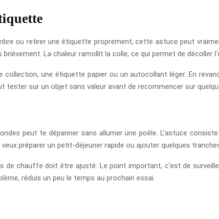
tiquette
mbre ou retirer une étiquette proprement, cette astuce peut vraiment
brièvement. La chaleur ramollit la colle, ce qui permet de décoller l
ollection, une étiquette papier ou un autocollant léger. En revanch
vaut tester sur un objet sans valeur avant de recommencer sur quelq
-ondes peut te dépanner sans allumer une poêle. L’astuce consiste 
u veux préparer un petit-déjeuner rapide ou ajouter quelques tranche
s de chauffe doit être ajusté. Le point important, c’est de surveill
blème, réduis un peu le temps au prochain essai.