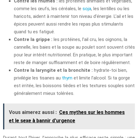
Contre les rhumes :
les protéines animales et végétales,
comme les œufs, les céréales, le
soja
, les lentilles ou les
haricots, aident à maintenir ton niveau d’énergie. L’ail et les
épices peuvent aussi rendre les repas plus stimulants
quand tu es fatigué.
Contre la grippe :
les protéines, l’ail cru, les oignons, la
cannelle, les baies et la soupe au poulet sont souvent cités
pour leur intérêt nutritionnel. En pratique, le plus important
reste de manger suffisamment et de boire régulièrement.
Contre la laryngite et la bronchite :
hydrate-toi bien,
privilégie les tisanes au
thym
et limite l’alcool. Si ta gorge
est irritée, les boissons tièdes et les textures souples sont
généralement mieux tolérées.
Vous aimerez aussi :
Ces mythes sur les hommes
et le sexe à bannir d'urgence
Durant tout l’hiver, l’approche la plus efficace reste simple : une