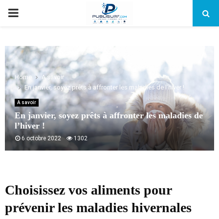
PRIMARY
MENU
Home
A savoir
En janvier, soyez prêts à affronter les maladies de l’hiver !
A savoir
En janvier, soyez prêts à affronter les maladies de
l’hiver !
6 octobre 2022
1302
Choisissez vos aliments pour
prévenir les maladies hivernales