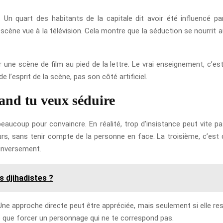
 Un quart des habitants de la capitale dit avoir été influencé pa
e scène vue à la télévision. Cela montre que la séduction se nourrit 
er une scène de film au pied de la lettre. Le vrai enseignement, c’e
de l’esprit de la scène, pas son côté artificiel.
uand tu veux séduire
e beaucoup pour convaincre. En réalité, trop d’insistance peut vite p
s, sans tenir compte de la personne en face. La troisième, c’est 
 inversement.
 djihadistes ?
Une approche directe peut être appréciée, mais seulement si elle re
yle que forcer un personnage qui ne te correspond pas.