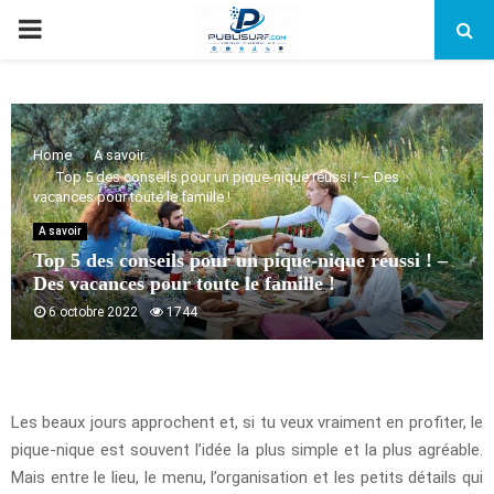
PRIMARY
MENU
Home
A savoir
Top 5 des conseils pour un pique-nique réussi ! – Des
vacances pour toute le famille !
A savoir
Top 5 des conseils pour un pique-nique réussi ! –
Des vacances pour toute le famille !
6 octobre 2022
1744
Les beaux jours approchent et, si tu veux vraiment en profiter, le
pique-nique est souvent l’idée la plus simple et la plus agréable.
Mais entre le lieu, le menu, l’organisation et les petits détails qui