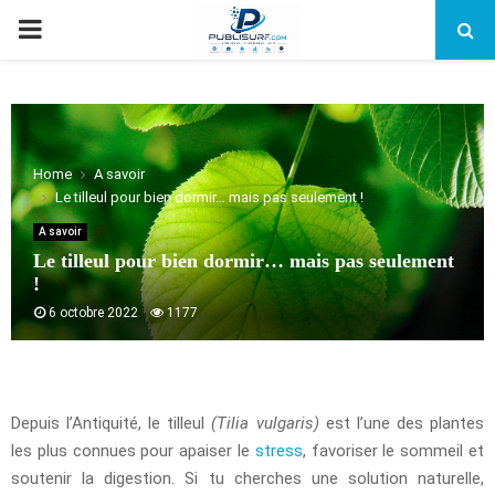
PRIMARY
MENU
Home
A savoir
Le tilleul pour bien dormir… mais pas seulement !
A savoir
Le tilleul pour bien dormir… mais pas seulement
!
6 octobre 2022
1177
Depuis l’Antiquité, le tilleul
(Tilia vulgaris)
est l’une des plantes
les plus connues pour apaiser le
stress
, favoriser le sommeil et
soutenir la digestion. Si tu cherches une solution naturelle,