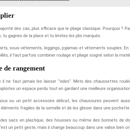
plier
orité des cas, plus efficace que le pliage classique. Pourquoi ? Par
e, tu gagnes de la place et tu limites les plis marqués.
shirts, sous-vêtements, leggings, pyjamas et vêtements souples. En
llés, il faut parfois combiner roulage et pliage soigné selon la matiè
ce de rangement
il ne faut jamais les laisser “vides”. Mets des chaussettes rou
 exploites un espace perdu tout en gardant une meilleure organisation
joux ou un petit accessoire délicat, les chaussures peuvent auss
 éléments fragiles de la semelle et de les glisser dans une pochette
 des sacs en plastique, des housses ou même des bonnets de douch
est un petit geste, mais il change beaucoup dans une valise bien or