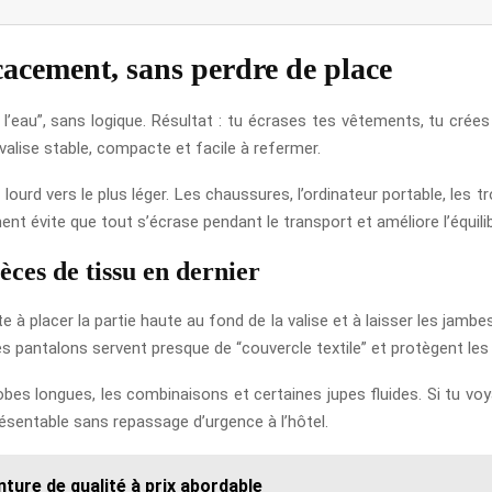
cacement, sans perdre de place
 de l’eau”, sans logique. Résultat : tu écrases tes vêtements, tu cré
 valise stable, compacte et facile à refermer.
plus lourd vers le plus léger. Les chaussures, l’ordinateur portable, l
ent évite que tout s’écrase pendant le transport et améliore l’équili
ièces de tissu en dernier
 à placer la partie haute au fond de la valise et à laisser les jambe
s pantalons servent presque de “couvercle textile” et protègent les 
obes longues, les combinaisons et certaines jupes fluides. Si tu v
ésentable sans repassage d’urgence à l’hôtel.
inture de qualité à prix abordable