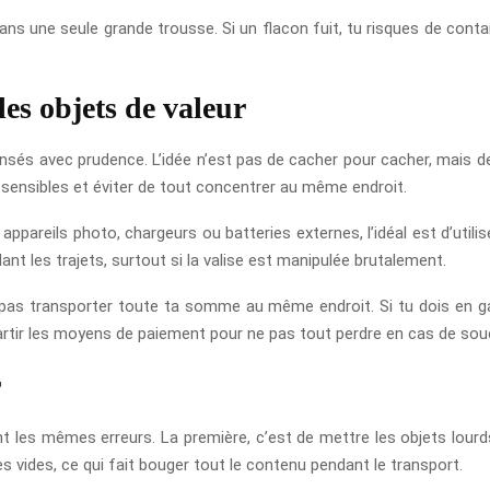
ans une seule grande trousse. Si un flacon fuit, tu risques de contam
es objets de valeur
nsés avec prudence. L’idée n’est pas de cacher pour cacher, mais de
ts sensibles et éviter de tout concentrer au même endroit.
appareils photo, chargeurs ou batteries externes, l’idéal est d’util
nt les trajets, surtout si la valise est manipulée brutalement.
ne pas transporter toute ta somme au même endroit. Si tu dois en ga
épartir les moyens de paiement pour ne pas tout perdre en cas de souc
r
t les mêmes erreurs. La première, c’est de mettre les objets lourd
es vides, ce qui fait bouger tout le contenu pendant le transport.