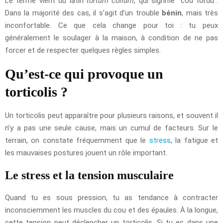
Le terme vient du latin
tortum collum
, qui signifie “cou tordu”.
Dans la majorité des cas, il s’agit d’un trouble
bénin
, mais très
inconfortable. Ce que cela change pour toi : tu peux
généralement le soulager à la maison, à condition de ne pas
forcer et de respecter quelques règles simples.
Qu’est-ce qui provoque un
torticolis ?
Un torticolis peut apparaître pour plusieurs raisons, et souvent il
n’y a pas une seule cause, mais un cumul de facteurs. Sur le
terrain, on constate fréquemment que le
stress
, la fatigue et
les mauvaises postures jouent un rôle important.
Le stress et la tension musculaire
Quand tu es sous pression, tu as tendance à contracter
inconsciemment les muscles du cou et des épaules. À la longue,
cette tension peut déclencher un torticolis. Si tu es dans une