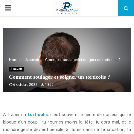
PRIMARY
MENU
Home
A savoir
Comment soulager et soigner un torticolis ?
A savoir
Comment soulager et soigner un torticolis ?
6 octobre 2022
1359
Attraper un
torticolis
, c’est souvent le genre de douleur qui te
bloque d’un coup : tu tournes moins la tête, tu dors mal, et le
moindre geste devient pénible. Si tu es dans cette situation, tu