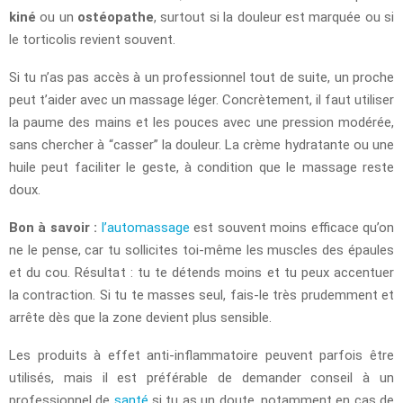
kiné
ou un
ostéopathe
, surtout si la douleur est marquée ou si
le torticolis revient souvent.
Si tu n’as pas accès à un professionnel tout de suite, un proche
peut t’aider avec un massage léger. Concrètement, il faut utiliser
la paume des mains et les pouces avec une pression modérée,
sans chercher à “casser” la douleur. La crème hydratante ou une
huile peut faciliter le geste, à condition que le massage reste
doux.
Bon à savoir :
l’automassage
est souvent moins efficace qu’on
ne le pense, car tu sollicites toi-même les muscles des épaules
et du cou. Résultat : tu te détends moins et tu peux accentuer
la contraction. Si tu te masses seul, fais-le très prudemment et
arrête dès que la zone devient plus sensible.
Les produits à effet anti-inflammatoire peuvent parfois être
utilisés, mais il est préférable de demander conseil à un
professionnel de
santé
si tu as un doute, notamment en cas de