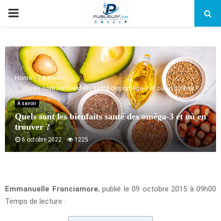
PRIMARY
MENU
Home
A savoir
Quels sont les bienfaits santé des oméga-3 et où en trouver ?
A savoir
Quels sont les bienfaits santé des oméga-3 et où en
trouver ?
6 octobre 2022
1225
Emmanuelle Franciamore
, publié le 09 octobre 2015 à 09h00
Temps de lecture :