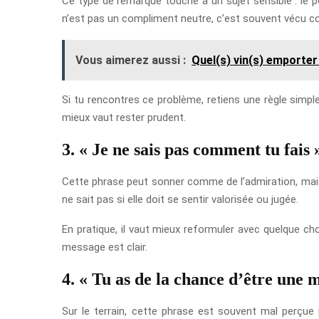
Ce type de remarque touche à un sujet sensible : le p
n’est pas un compliment neutre, c’est souvent vécu 
Vous aimerez aussi :
Quel(s) vin(s) emporter
Si tu rencontres ce problème, retiens une règle simp
mieux vaut rester prudent.
3. « Je ne sais pas comment tu fais 
Cette phrase peut sonner comme de l’admiration, mais e
ne sait pas si elle doit se sentir valorisée ou jugée.
En pratique, il vaut mieux reformuler avec quelque ch
message est clair.
4. « Tu as de la chance d’être une 
Sur le terrain, cette phrase est souvent mal perçue 