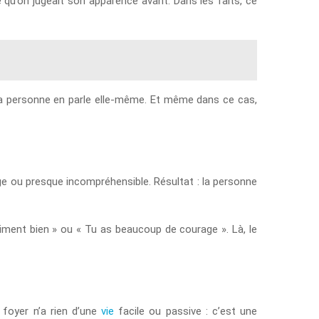
 qu’on jugeait son apparence avant. Dans les faits, ce
 la personne en parle elle-même. Et même dans ce cas,
nge ou presque incompréhensible. Résultat : la personne
aiment bien » ou « Tu as beaucoup de courage ». Là, le
 foyer n’a rien d’une
vie
facile ou passive : c’est une