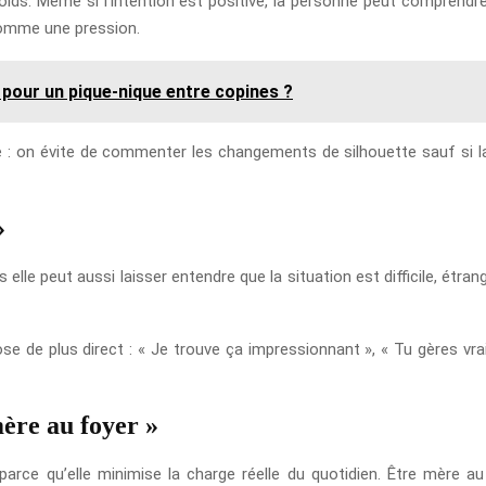
oids. Même si l’intention est positive, la personne peut comprendre
comme une pression.
 pour un pique-nique entre copines ?
le : on évite de commenter les changements de silhouette sauf si
»
lle peut aussi laisser entendre que la situation est difficile, étra
ose de plus direct : « Je trouve ça impressionnant », « Tu gères vr
mère au foyer »
parce qu’elle minimise la charge réelle du quotidien. Être mère au