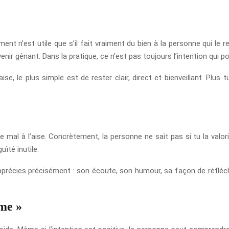
nt n’est utile que s’il fait vraiment du bien à la personne qui le r
nir gênant. Dans la pratique, ce n’est pas toujours l’intention qui p
, le plus simple est de rester clair, direct et bienveillant. Plus tu
tre mal à l’aise. Concrètement, la personne ne sait pas si tu la val
ïté inutile.
u apprécies précisément : son écoute, son humour, sa façon de réfléc
ime »