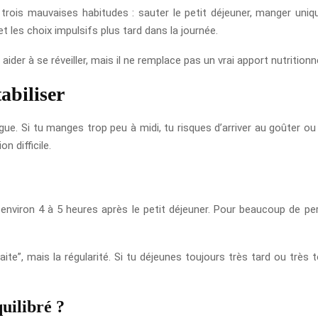
rois mauvaises habitudes : sauter le petit déjeuner, manger uni
et les choix impulsifs plus tard dans la journée.
 aider à se réveiller, mais il ne remplace pas un vrai apport nutrition
tabiliser
igue. Si tu manges trop peu à midi, tu risques d’arriver au goûter 
n difficile.
r environ 4 à 5 heures après le petit déjeuner. Pour beaucoup de 
te”, mais la régularité. Si tu déjeunes toujours très tard ou très t
uilibré ?