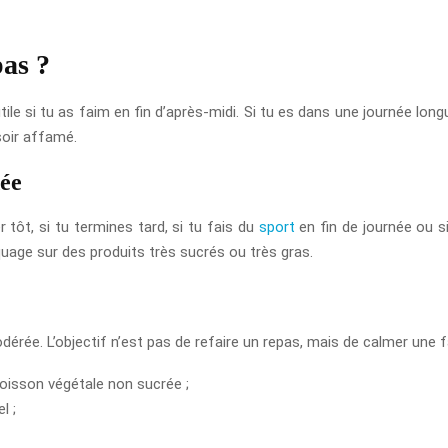
pas ?
utile si tu as faim en fin d’après-midi. Si tu es dans une journée lon
 soir affamé.
dée
r tôt, si tu termines tard, si tu fais du
sport
en fin de journée ou si
uage sur des produits très sucrés ou très gras.
rée. L’objectif n’est pas de refaire un repas, mais de calmer une fa
isson végétale non sucrée ;
l ;