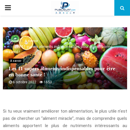
PRIMARY
MENU
Home
A savoir
Les 11 supers aliments indispensables pour être en bonne
santé !
A savoir
Les 11 supers aliments indispensables pour être
en bonne santé !
6 octobre 2022
1653
Si tu veux vraiment améliorer ton alimentation, le plus utile n’est
pas de chercher un “aliment miracle”, mais de comprendre quels
aliments apportent le plus de nutriments intéressants au