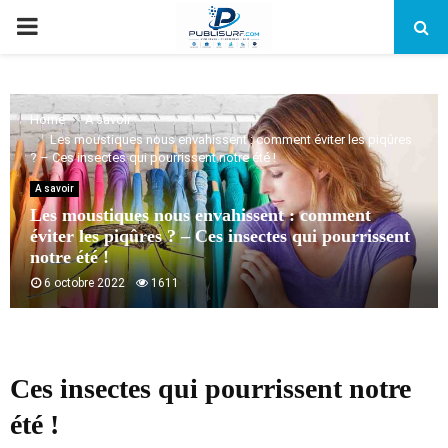
PRIMARY
MENU
Home
A savoir
Les moustiques nous envahissent : comment éviter les piqûres
? – Ces insectes qui pourrissent notre été !
A savoir
Les moustiques nous envahissent : comment
éviter les piqûres ? – Ces insectes qui pourrissent
notre été !
6 octobre 2022
1611
Ces insectes qui pourrissent notre
été !