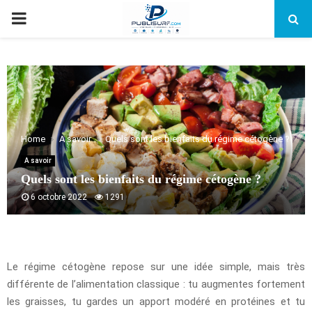
PRIMARY
MENU
Home
A savoir
Quels sont les bienfaits du régime cétogène ?
A savoir
Quels sont les bienfaits du régime cétogène ?
6 octobre 2022
1291
Le régime cétogène repose sur une idée simple, mais très
différente de l’alimentation classique : tu augmentes fortement
les graisses, tu gardes un apport modéré en protéines et tu