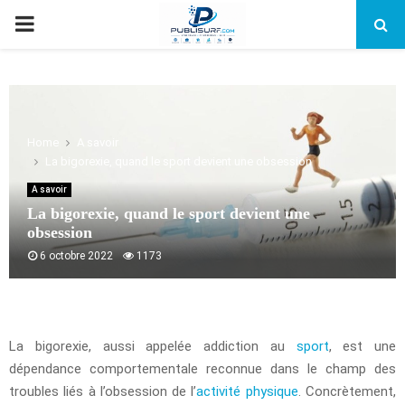
PRIMARY
MENU
Home
A savoir
La bigorexie, quand le sport devient une obsession
A savoir
La bigorexie, quand le sport devient une
obsession
6 octobre 2022
1173
La bigorexie, aussi appelée addiction au
sport
, est une
dépendance comportementale reconnue dans le champ des
troubles liés à l’obsession de l’
activité physique
. Concrètement,