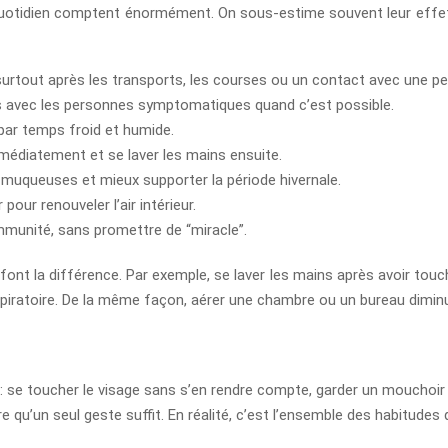
u quotidien comptent énormément. On sous-estime souvent leur effet,
surtout après les transports, les courses ou un contact avec une p
ces avec les personnes symptomatiques quand c’est possible.
 par temps froid et humide.
médiatement et se laver les mains ensuite.
muqueuses et mieux supporter la période hivernale.
our renouveler l’air intérieur.
immunité, sans promettre de “miracle”.
font la différence. Par exemple, se laver les mains après avoir tou
respiratoire. De la même façon, aérer une chambre ou un bureau dimin
: se toucher le visage sans s’en rendre compte, garder un mouchoir
qu’un seul geste suffit. En réalité, c’est l’ensemble des habitudes 