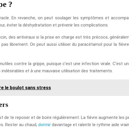
pe ?
racle. En revanche, on peut soulager les symptômes et accompagn
leur, éviter la déshydratation et prévenir les complications.
cin, des antiviraux si la prise en charge est très précoce, générale
 pas librement. On peut aussi utiliser du paracétamol pour la fièvr
nutiles contre la grippe, puisque c’est une infection virale. C’est u
 indésirables et à une mauvaise utilisation des traitements.
e le boulot sans stress
ers
est de te reposer et de boire régulièrement. La fièvre augmente les 
es. Rester au chaud,
dormir
davantage et ralentir le rythme aide vrai