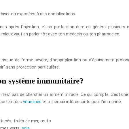
 hiver ou exposées à des complications
nes après l’injection, et sa protection dure en général plusieurs mo
né, mieux vaut en parler tôt avec ton médecin ou ton pharmacien.
u risque de forme sévère, d’hospitalisation ou d’épuisement prolong
ir” sans protection particulière.
son système immunitaire?
ée n’est pas de chercher un aliment miracle. Ce qui compte, c’est une
pportent des
vitamines
et minéraux intéressants pour l’immunité.
stacés, fruits de mer, œufs
umes verts,
soja