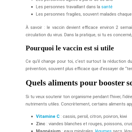
Les personnes travaillant dans la
santé
Les personnes fragiles, souvent malades chaque
À savoir : le vaccin devient efficace environ 2 semai
circulation du virus. Dans la pratique, si tu es concer
Pourquoi le vaccin est si utile
Ce qu’il change pour toi, c’est surtout la réduction d
prévention, souvent plus efficace que d’essayer de “ten
Quels aliments pour booster 
Si tu veux soutenir ton organisme pendant l’hiver, l’id
nutriments utiles. Concrètement, certains aliments a
Vitamine C
: cassis, persil, citron, poivron, kiwi
Zinc
: viandes blanches et rouges, poissons, cru
Magnésium
: eaux minérales,
légumes
secs, lég