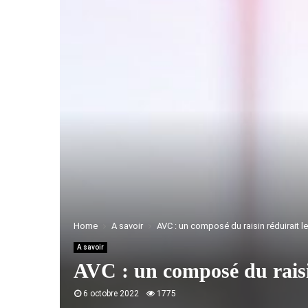
Home
A savoir
AVC : un composé du raisin réduirait 
A savoir
AVC : un composé du raisi
6 octobre 2022
1775