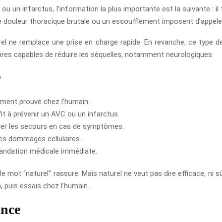
C ou un infarctus, l’information la plus importante est la suivante
 une douleur thoracique brutale ou un essoufflement imposent d’appel
l ne remplace une prise en charge rapide. En revanche, ce type de
res capables de réduire les séquelles, notamment neurologiques.
r
ement prouvé chez l’humain.
t à prévenir un AVC ou un infarctus.
peler les secours en cas de symptômes.
des dommages cellulaires.
andation médicale immédiate.
e mot “naturel” rassure. Mais naturel ne veut pas dire efficace, ni s
n, puis essais chez l’humain.
ance