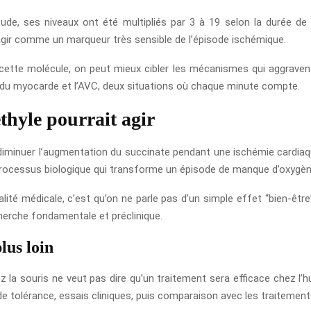
tude, ses niveaux ont été multipliés par 3 à 19 selon la durée de
e agir comme un marqueur très sensible de l’épisode ischémique.
ette molécule, on peut mieux cibler les mécanismes qui aggravent
s du myocarde et l’AVC, deux situations où chaque minute compte.
hyle pourrait agir
diminuer l’augmentation du succinate pendant une ischémie cardiaqu
u processus biologique qui transforme un épisode de manque d’oxygèn
alité médicale, c’est qu’on ne parle pas d’un simple effet “bien-être
cherche fondamentale et préclinique.
lus loin
 la souris ne veut pas dire qu’un traitement sera efficace chez l’h
de tolérance, essais cliniques, puis comparaison avec les traitement