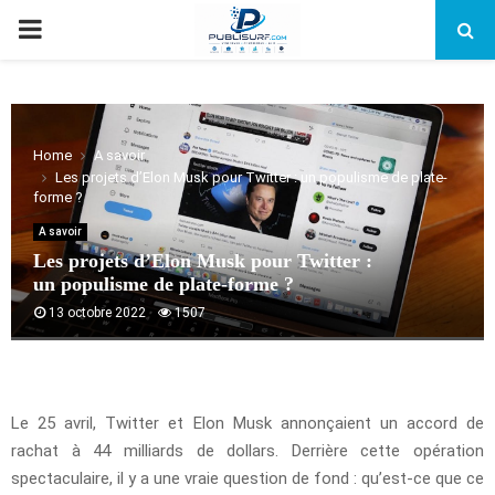
PRIMARY
MENU
Home
A savoir
Les projets d’Elon Musk pour Twitter : un populisme de plate-
forme ?
A savoir
Les projets d’Elon Musk pour Twitter :
un populisme de plate-forme ?
13 octobre 2022
1507
Le 25 avril, Twitter et Elon Musk annonçaient un accord de
rachat à 44 milliards de dollars. Derrière cette opération
spectaculaire, il y a une vraie question de fond : qu’est-ce que ce