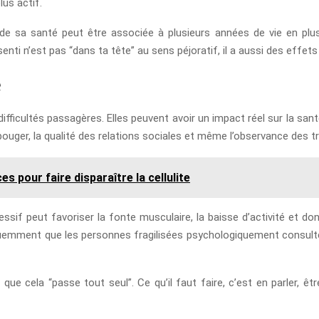
us actif.
 de sa santé peut être associée à plusieurs années de vie en p
ssenti n’est pas “dans ta tête” au sens péjoratif, il a aussi des effe
e
fficultés passagères. Elles peuvent avoir un impact réel sur la sant
 bouger, la qualité des relations sociales et même l’observance des t
es pour faire disparaître la cellulite
sif peut favoriser la fonte musculaire, la baisse d’activité et do
réquemment que les personnes fragilisées psychologiquement consult
que cela “passe tout seul”. Ce qu’il faut faire, c’est en parler, êtr