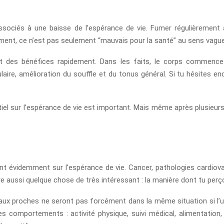
associés à une baisse de l’espérance de vie. Fumer régulièremen
ment, ce n’est pas seulement “mauvais pour la santé” au sens vague 
uit des bénéfices rapidement. Dans les faits, le corps commence
ire, amélioration du souffle et du tonus général. Si tu hésites encor
entiel sur l’espérance de vie est important. Mais même après plusieur
nt évidemment sur l’espérance de vie. Cancer, pathologies cardiov
tre aussi quelque chose de très intéressant : la manière dont tu p
ux proches ne seront pas forcément dans la même situation si l’u
 comportements : activité physique, suivi médical, alimentation, 